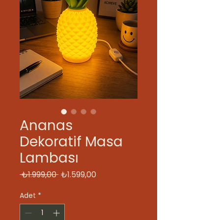
Ananas
Dekoratif Masa
Lambası
Normal
İndirimli
 ₺1.999,00 
₺1.599,00
Fiyat
Fiyat
Adet
*