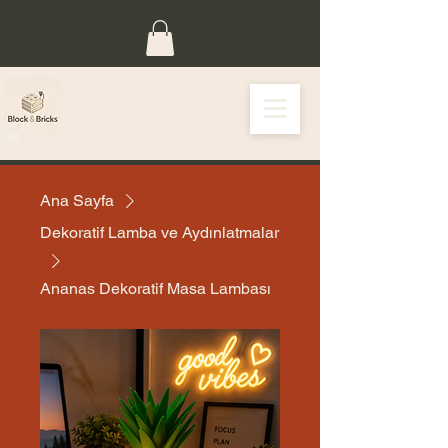
Ana Sayfa
Dekoratif Lamba ve Aydınlatmalar
Ananas Dekoratif Masa Lambası